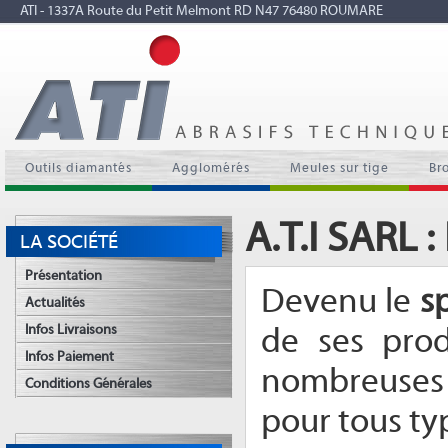
ATI - 1337A Route du Petit Melmont RD N47 76480 ROUMARE
Outils diamantés
Agglomérés
Meules sur tige
Br
A.T.I SARL 
LA SOCIÉTÉ
Présentation
Devenu le
sp
Actualités
Infos Livraisons
de ses prod
Infos Paiement
nombreuses 
Conditions Générales
pour tous ty