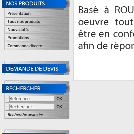
NOS PRODUITS
Basé à RO
Présentation
oeuvre tout
Tous nos produits
Nouveautés
être en con
Promotions
afin de répon
Commande directe
DEMANDE DE DEVIS
RECHERCHER
OK
OK
Recherche avancée